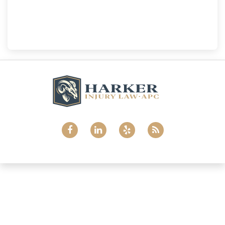
Harker Injury Law | Car Accident Lawyer
800 B Ave., #202, National City, CA, 91950
(858) 465-8733