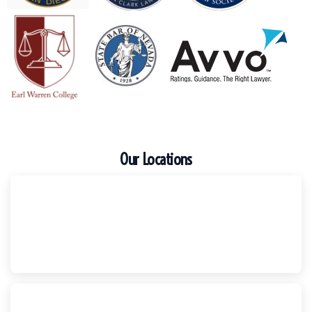
Our Locations
Escondido
Harker Injury Law | Car Accident Lawyer
210 S. Juniper Street, Suite 210, Escondido, CA, 92025
(760) 465-8733
National City